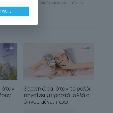
ιού τους. Όσοι όμως μπορούν και έχουν αυτήν την
ή Όλων
: όταν
Θερινή ώρα: όταν το ρολόι
έβουν
πηγαίνει μπροστά, αλλά ο
ύπνος μένει πίσω