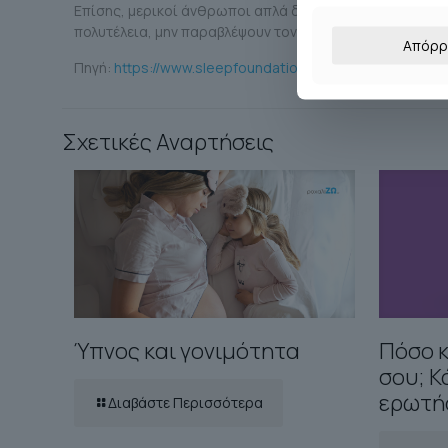
Επίσης, μερικοί άνθρωποι απλά δυσκολεύονται να κοιμη
πολυτέλεια, μην παραβλέψουν τον άκρως αναζωογονητικ
Απόρρ
Πηγή:
https://www.sleepfoundation.org/
Σχετικές Αναρτήσεις
Ύπνος και γονιμότητα
Πόσο κ
σου; Κ
ερωτήσ
Διαβάστε Περισσότερα