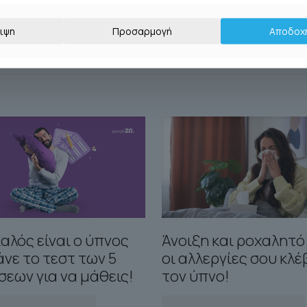
θούν κατά τη διάρκεια της ημέρας ή μακριά από την άνεση του σπιτ
ό αυτόν ύπνο.
ιψη
Προσαρμογή
Αποδοχ
αλός είναι ο ύπνος
Άνοιξη και ροχαλητό
άνε το τεστ των 5
οι αλλεργίες σου κλ
εων για να μάθεις!
τον ύπνο!