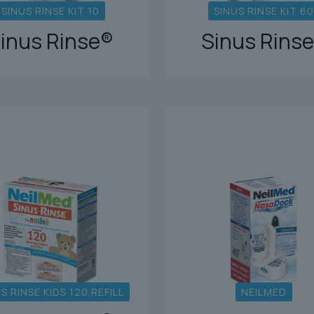
SINUS RINSE KIT 10
SINUS RINSE KIT 60
inus Rinse®
Sinus Rins
S RINSE KIDS 120 REFILL
NEILMED