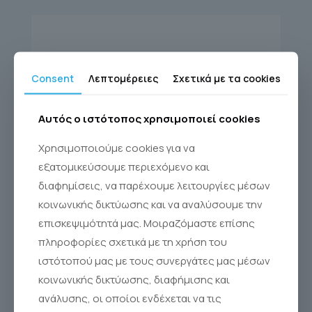
Consent
Λεπτομέρειες
Σχετικά με τα cookies
Αυτός ο ιστότοπος χρησιμοποιεί cookies
Χρησιμοποιούμε cookies για να
εξατομικεύσουμε περιεχόμενο και
διαφημίσεις, να παρέχουμε λειτουργίες μέσων
κοινωνικής δικτύωσης και να αναλύσουμε την
επισκεψιμότητά μας. Μοιραζόμαστε επίσης
πληροφορίες σχετικά με τη χρήση του
ιστότοπού μας με τους συνεργάτες μας μέσων
SINUS RINSE KIT 10
κοινωνικής δικτύωσης, διαφήμισης και
ανάλυσης, οι οποίοι ενδέχεται να τις
Sinus Rinse®