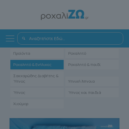
Όλα
Αντιμετώπιση
Άρθρα Γιατρών
Ενηλίκων
Μαρτυρίες Ιατρών
Παιδιατρικά
Προϊόντα
Ροχαλητό
Ροχαλητό & Ενήλικες
Ροχαλητό & παιδί
Σακχαρώδης Διαβήτης &
Ύπνος
Υπνική Άπνοια
Ύπνος
Ύπνος και παιδιά
Χιούμορ