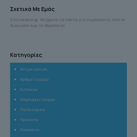
Σχετικά Με Εμάς
Στο roxalizo.gr θα βρείτε τα πάντα για το ροχαλητό, από τη
διάγνωση έως τη θεραπεία!
Κατηγορίες
Αντιμετώπιση
Άρθρα Γιατρών
Ενηλίκων
Μαρτυρίες Ιατρών
Παιδιατρικά
Προϊόντα
Ροχαλητό