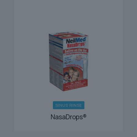
SINUS RINSE
NasaDrops®