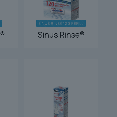
SINUS RINSE 120 REFILL
e®
Sinus Rinse®