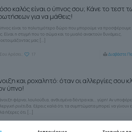
όσο καλός είναι ο ύπνος σου; Κάνε το τεστ τ
ρωτήσεων για να μάθεις!
ύπνος είναι το πολυτιμότερο δώρο που μπορούμε να προσφέρουμε
ς. Είναι η στιγμή που το σώμα και το μυαλό ανακτούν δυνάμεις,
οετοιμάζοντας μας
[…]
Σου Αρέσει;
17
Διαβάστε Π
νοιξη και ροχαλητό: όταν οι αλλεργίες σου κ
ον ύπνο!
άνοιξη φέρνει λουλούδια, ανθισμένα δέντρα και… γύρη! Αν υποφέρ
λεργική ρινίτιδα, ξέρεις καλά ότι τα συμπτώματα μπορεί να γίνουν 
λά ήξερες ότι
[…]
Σου Αρέσει;
74
Διαβάστε Π
t
Λεπτομέρειες
Σχετικά με τα