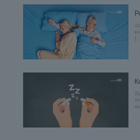
Ρ
Ξε
κο
[…
Κ
Σί
τη
αλ