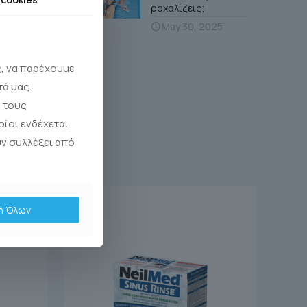
ροχαλίζεις;
May 30, 2025
ς, να παρέχουμε
τά μας.
 τους
οίοι ενδέχεται
υν συλλέξει από
ή Όλων