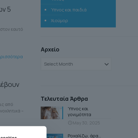
ων 5
Ύπνος και παιδιά
Χιούμορ
 στον εαυτό
Αρχείο
ερισσότερα
Αρχείο
λέβουν
Τελευταία Άρθρα
εις από
Ύπνος και
ενοχλητικά –
γονιμότητα
May 30, 2025
ερισσότερα
Ροχαλίζω, άρα…
 cookies