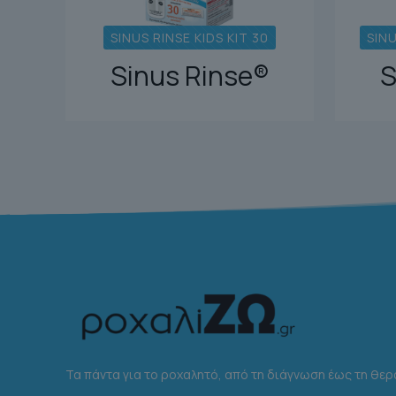
SINUS RINSE KIDS KIT 30
SINU
Sinus Rinse®
S
Τα πάντα για το ροχαλητό, από τη διάγνωση έως τη θερ