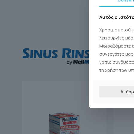
Αυτός ο ιστότ
1
2
Χρησιμοποιούμε
λειτουργίες μέσ
Μοιραζόμαστε ε
συνεργάτες μας 
να τις συνδυάσ
τη χρήση των υ
Απόρρ