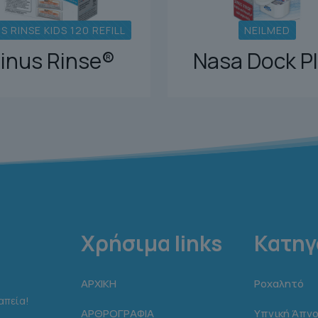
S RINSE KIDS 120 REFILL
NEILMED
inus Rinse®
Nasa Dock P
Χρήσιμα links
Κατηγ
ΑΡΧΙΚΗ
Ροχαλητό
απεία!
ΑΡΘΡΟΓΡΑΦΙΑ
Υπνική Άπνο