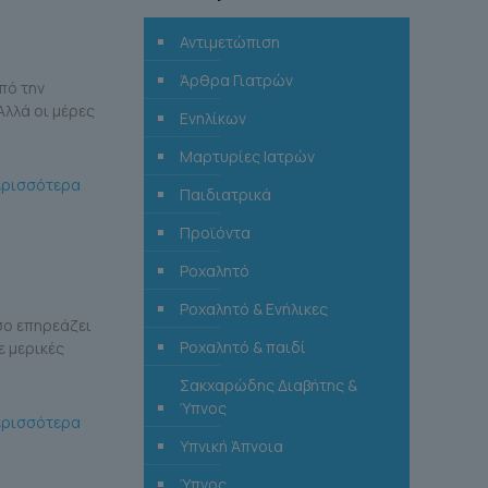
Αντιμετώπιση
Άρθρα Γιατρών
πό την
Αλλά οι μέρες
Ενηλίκων
Μαρτυρίες Ιατρών
ερισσότερα
Παιδιατρικά
Προϊόντα
Ροχαλητό
Ροχαλητό & Ενήλικες
όσο επηρεάζει
Ροχαλητό & παιδί
ε μερικές
Σακχαρώδης Διαβήτης &
Ύπνος
ερισσότερα
Υπνική Άπνοια
Ύπνος