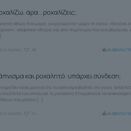
οχαλίζω, άρα… ροχαλίζεις;
κίνησε αθώα. Ένα μικρό, γουργουριστό «ρρρ» τη νύχτα. «Θα είναι α
ύραση», σκέφτηκα. Μπορεί και από τη μύτη μου που είχε βουλώσει. 
]
Σου Αρέσει;
48
Διαβάστε Π
άπνισμα και ροχαλητό: υπάρχει σύνδεση;
γουρα δεν είναι μυστικό ότι το κάπνισμα βλάπτει την υγεία, αλλά π
ν ποιότητα του ύπνου και το ροχαλητό;Ετοιμαστείτε να ανακαλύψετ
ήθειες που μάλλον
[…]
Σου Αρέσει;
14
Διαβάστε Π