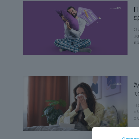
Π
ε
Ο 
μα
πρ
Ά
τ
Η 
αλ
αλ
Consen