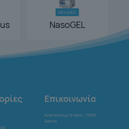
NEILMED
lus
NasoGEL
ορίες
Επικοινωνία
Αναπαύσεως 6 Μετς, 11636,
Αθήνα
ια