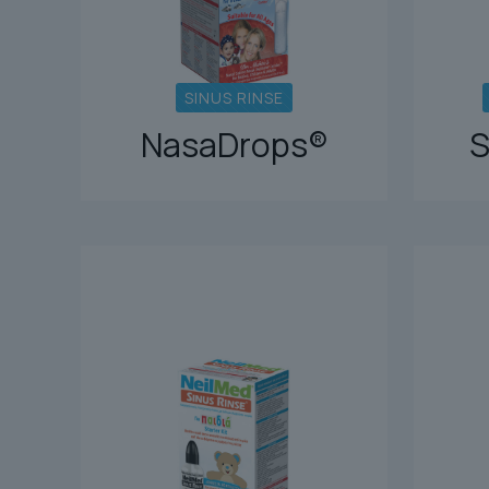
SINUS RINSE
NasaDrops®
S