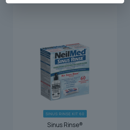
SINUS RINSE KIT 60
Sinus Rinse®