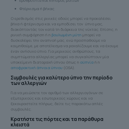
Ερυθρότητα και κνησμός ματιών
Φτέρνισμα ή βήχας
Ο ερεθισμός στις ρινικές οδούς μπορεί να προκαλέσει
βήχα ή φτέρνισμα και να εμποδίσει τον ύπνο μας,
διακόπτοντάς τον κατά τη διάρκεια της νύχτας. Επίσης, η
ρινική συμφόρηση ή η
βουλωμένη μύτη
μπορεί να
δυσκολέψει την αναπνοή μας, ενώ προσπαθούμε να
κοιμηθούμε, με αποτέλεσμα να ροχαλίζουμε και να έχουμε
έναν ανήσυχο ύπνο. Για μερικούς ανθρώπους, τα
συμπτώματα αλλεργίας μπορεί να συγκαλύπτουν μία
υποκείμενη διαταραχή ύπνου όπως η
αϋπνία
ή η
αποφρακτική άπνοια ύπνου
(OSA).
Συμβουλές για καλύτερο ύπνο την περίοδο
των αλλεργιών
Για να μειώσετε τον αριθμό των αλλεργιογόνων σε
εξωτερικούς και εσωτερικούς χώρους και να
ξεκουραστείτε πλήρως, δείτε τις παρακάτω απλές
συμβουλές.
Κρατήστε τις πόρτες και τα παράθυρα
κλειστά