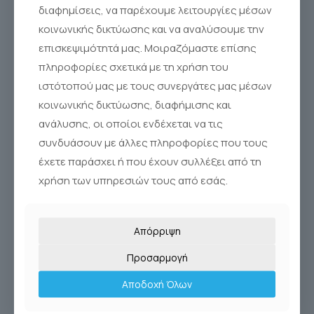
διαφημίσεις, να παρέχουμε λειτουργίες μέσων
κοινωνικής δικτύωσης και να αναλύσουμε την
επισκεψιμότητά μας. Μοιραζόμαστε επίσης
πληροφορίες σχετικά με τη χρήση του
ιστότοπού μας με τους συνεργάτες μας μέσων
κοινωνικής δικτύωσης, διαφήμισης και
ανάλυσης, οι οποίοι ενδέχεται να τις
συνδυάσουν με άλλες πληροφορίες που τους
έχετε παράσχει ή που έχουν συλλέξει από τη
χρήση των υπηρεσιών τους από εσάς.
Απόρριψη
SINUS RINSE KIT 10
Προσαρμογή
Sinus Rinse®
Αποδοχή Όλων