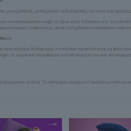
νο
άει να κοιμηθείτε, αλλά μπορεί να διαταράξει τον ύπνο σας αργότερ
κη να καταναλώσουν καφέ το πρωί γιατί πιστεύουν ότι τους βοηθά ν
ς περισσότερους ανθρώπους, αλλά η υπερβολική κατανάλωση καφεΐνη
ηθείτε
α προκαλέσουν διαταραχές. Η καλύτερη πρακτική είναι να φάτε ελα
έψει το σώμα σας να ρυθμίσει τιςν λειτουργίες του και να χαλαρώσ
ί να προκαλέσει αϋπνία. Το κάπνισμα τσιγάρων ή προϊόντων καπνού 