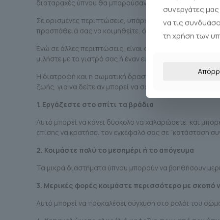
διαταραχές ύπνου θα μπορούσαν να συμβάλουν στα προ
συνεργάτες μας 
Σε ορισμένες περιπτώσεις, υπάρχουν απλά μέτρα που μ
να τις συνδυάσ
προσπάθειά σας να κοιμηθείτε, όπως τηλεόραση, ηλεκτ
τη χρήση των υ
Ενώ σε άλλες περιπτώσεις, είναι σημαντικό να μιλήσετε
μιλήστε με το γιατρό σας ή έναν ειδικό ύπνου για βοήθει
Απόρρ
Η διατροφή και η σωματική δραστηριότητα, μπορούν να
ζωής, για να δείτε αν μπορεί να σας επηρεάζουν κάποιο
1. Εργάζεστε στο σπίτι τα βράδια
Αυτό μπορεί να κάνει δύσκολο να χαλαρώσετε, και μπορ
επίσης να κρατήσει τον εγκέφαλό σας σε “κατάσταση συ
2. Κοιμάστε πολύ το μεσημέρι ή το απόγευμα
Τα μικρά διαστήματα ύπνου μπορούν να βοηθήσουν μερι
3. Μερικές φορές κοιμάστε περισσότερο με σκοπό 
Αυτό μπορεί να προκαλέσει σύγχυση στο ρολόι του σώμα