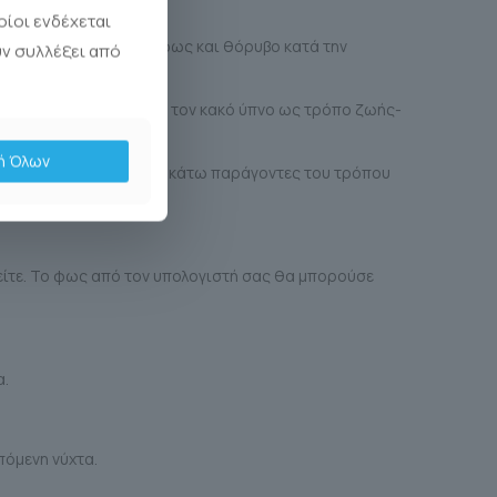
οίοι ενδέχεται
εσης σε οποιοδήποτε φως και θόρυβο κατά την
υν συλλέξει από
ρέπει απλώς να δεχτείτε τον κακό ύπνο ως τρόπο ζωής-
ή Όλων
ε, ανατρέξτε στους παρακάτω παράγοντες του τρόπου
θείτε. Το φως από τον υπολογιστή σας θα μπορούσε
α.
πόμενη νύχτα.