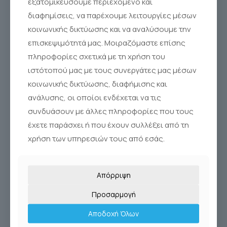
εξατομικεύσουμε περιεχόμενο και
διαφημίσεις, να παρέχουμε λειτουργίες μέσων
κοινωνικής δικτύωσης και να αναλύσουμε την
επισκεψιμότητά μας. Μοιραζόμαστε επίσης
πληροφορίες σχετικά με τη χρήση του
ιστότοπού μας με τους συνεργάτες μας μέσων
κοινωνικής δικτύωσης, διαφήμισης και
ανάλυσης, οι οποίοι ενδέχεται να τις
συνδυάσουν με άλλες πληροφορίες που τους
έχετε παράσχει ή που έχουν συλλέξει από τη
χρήση των υπηρεσιών τους από εσάς.
Απόρριψη
SINUS RINSE KIT 10
Προσαρμογή
Sinus Rinse®
Αποδοχή Όλων