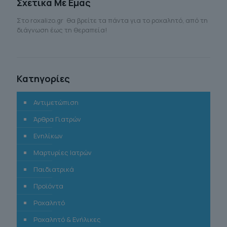
Σχετικά Με Εμάς
Στο roxalizo.gr θα βρείτε τα πάντα για το ροχαλητό, από τη
διάγνωση έως τη θεραπεία!
Κατηγορίες
Αντιμετώπιση
Άρθρα Γιατρών
Ενηλίκων
Μαρτυρίες Ιατρών
Παιδιατρικά
Προϊόντα
Ροχαλητό
Ροχαλητό & Ενήλικες