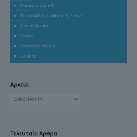
Ροχαλητό & παιδί
Σακχαρώδης Διαβήτης & Ύπνος
Υπνική Άπνοια
Ύπνος
Ύπνος και παιδιά
Χιούμορ
Αρχείο
Αρχείο
Τελευταία Άρθρα