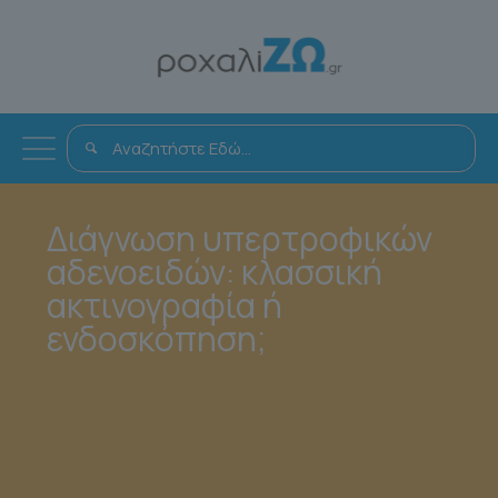
Διάγνωση υπερτροφικών
αδενοειδών: κλασσική
ακτινογραφία ή
ενδοσκόπηση;