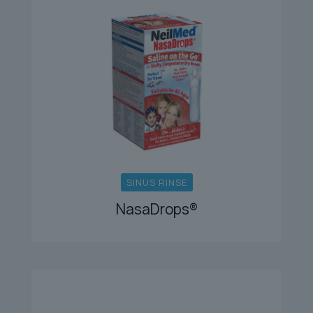
SINUS RINSE
NasaDrops®