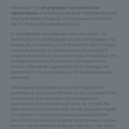
Η διάγνωση της
υπερτροφίας των αδενοειδών
εκβλαστήσεων
στα παιδιά στηρίζεται παραδοσιακά στην
λήψη ενός καλού ιστορικού, την αντικειμενική εξέταση
και την πλάγια ακτινογραφία κρανίου.
Οι πληροφορίες που παίρνουμε από τους γονείς του
παιδιού για την συμπεριφορά του κατά την διάρκεια της
ημέρας και της νύκτας, για το αν αναπνέει από το στόμα
ή αν μένει συχνά με το στόμα ανοικτό, αν ροχαλίζει ή
παρουσιάζει άπνοιες, το ιατρικό ιστορικό λοιμώξεων στο
ανώτερο αναπνευστικό, αλλά και η επισκόπηση του
παιδιού (αδενοειδές προσωπείο) είναι πολύτιμες και
ουσιαστικές στο να εκτιμήσουμε την δυσχέρεια ρινικής
αναπνοής.
Η διενέργεια ακτινογραφίας με ειδική λήψη συχνά
συμπληρώνει την κλινική εξέταση, αν και τα ευρήματά της
έχουν πάντα το μειονέκτημα της υποκειμενικής
αξιολόγησης μιας στατικής εξέτασης. Αν το παιδί δεν
είναι ακίνητο κατά την εξέταση, αν έχει μια μικρή στροφή
της κεφαλής, ή αν τα ακτινογραφικά μηχανήματα δεν
είναι πάντα σε τέλεια λειτουργία, καταλήγουμε να έχουμε
εικόνες που επιδέχονται διάφορες ερμηνείες. Και πρέπει