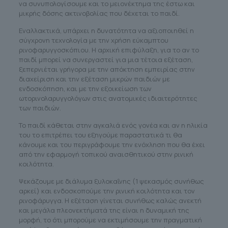
να συνυπολογίσουμε και το μειονέκτημα της έστω και
μικρής δόσης ακτινοβολίας που δέχεται το παιδί.
Εναλλακτικά, υπάρχει η δυνατότητα να αξιοποιηθεί η
σύγχρονη τεχνολογία με την χρήση εύκαμπτου
ρινοφαρυγγοσκόπιου. Η αρχική επιφύλαξη, για το αν το
παιδί μπορεί να συνεργαστεί για μια τέτοια εξέταση,
ξεπερνιέται γρήγορα με την απόκτηση εμπειρίας στην
διαχείριση και την εξέταση μικρών παιδιών με
ενδοσκόπηση, και με την εξοικείωση των
ωτορινολαρυγγολόγων στις ανατομικές ιδιαιτερότητες
των παιδιών.
Το παιδί κάθεται στην αγκαλιά ενός γονέα και αν η ηλικία
του το επιτρέπει του εξηγούμε παραστατικά τι θα
κάνουμε και του περιγράφουμε την ενόχληση που θα έχει
από την εφαρμογή τοπικού αναισθητικού στην ρινική
κοιλότητα.
Ψεκάζουμε με διάλυμα ξυλοκαΐνης (1 ψεκασμός συνήθως
αρκεί) και ενδοσκοπούμε την ρινική κοιλότητα και τον
ρινοφάρυγγα. Η εξέταση γίνεται συνήθως καλώς ανεκτή
και μεγάλα πλεονεκτήματά της είναι η δυναμική της
μορφή, το ότι μπορούμε να εκτιμήσουμε την πραγματική