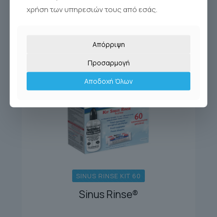
χρήση των υπηρεσιών τους από εσάς.
Απόρριψη
Προσαρμογή
Αποδοχή Όλων
SINUS RINSE KIT 60
Sinus Rinse®