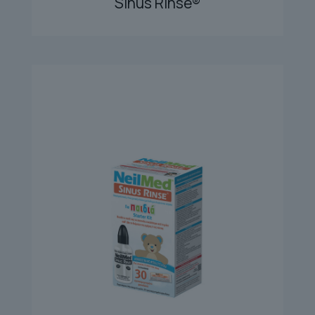
Sinus Rinse®