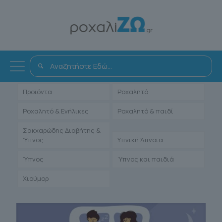
Όλα
Αντιμετώπιση
Άρθρα Γιατρών
Ενηλίκων
Μαρτυρίες Ιατρών
Παιδιατρικά
Προϊόντα
Ροχαλητό
Ροχαλητό & Ενήλικες
Ροχαλητό & παιδί
Σακχαρώδης Διαβήτης &
Ύπνος
Υπνική Άπνοια
Ύπνος
Ύπνος και παιδιά
Χιούμορ