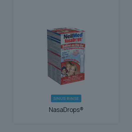
SINUS RINSE
NasaDrops®