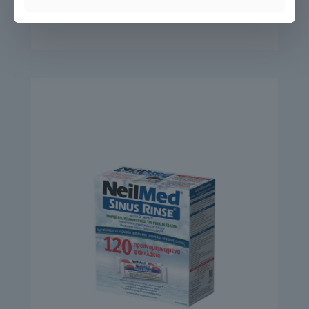
Sinus Rinse®