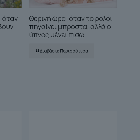
: όταν
Θερινή ώρα: όταν το ρολόι
έβουν
πηγαίνει μπροστά, αλλά ο
ύπνος μένει πίσω
Διαβάστε Περισσότερα