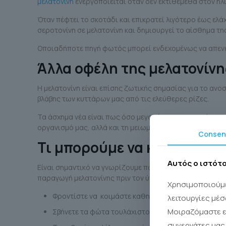
μελατονίνη
ενεργοποιείται όταν δεν εκτιθέμεθα στον ήλι
Όταν πέφτει το σκοτάδι και επικρατεί λιγότερο έως ελ
σεροτονίνη σε μελατονίνη και δημιουργεί το αίσθημα της
Οποιαδήποτε πηγή φωτός μπορεί ενδεχομένως να απενε
Άλλα οφέλη της μελατονίνη
Η μελατονίνη είναι επίσης ζωτικής σημασίας για το ανο
βλάβης των κυττάρων μας από τις ελεύθερες ρίζες.
Τα άσχημα νέα είναι πως όσο μεγαλώνουμε, η ποσότητα 
οργανισμό μας, αλλά και τη μειωμένη ανοσολογική λειτο
Consen
Τι μπορούμε να κάνουμε γι
Αυτός ο ιστότ
Είναι σημαντικό να γνωρίζουμε πως η λήψη συμπληρωμάτ
παραγωγή μελατονίνης πριν τον ύπνο.
Χρησιμοποιούμε
Φροντίστε να κοιμάστε καθημερινά το αργότερο από
λειτουργίες μέσ
Μοιραζόμαστε ε
Σβήνετε τα φώτα τουλάχιστον 1 ώρα πριν τον ύπνο.
συνεργάτες μας 