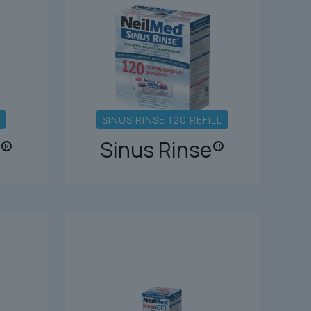
SINUS RINSE 120 REFILL
e®
Sinus Rinse®