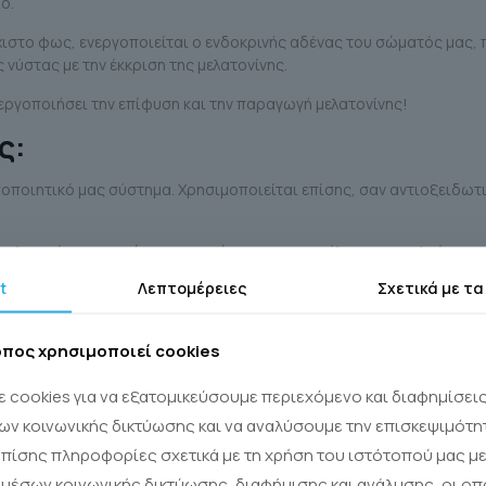
ο.
άχιστο φως, ενεργοποιείται ο ενδοκρινής αδένας του σώματός μας, 
 νύστας με την έκκριση της μελατονίνης.
ργοποιήσει την επίφυση και την παραγωγή μελατονίνης!
ς:
σοποιητικό μας σύστημα. Χρησιμοποιείται επίσης, σαν αντιοξειδωτ
μελατονίνης στο σώμα μας μειώνεται με αποτέλεσμα τον ολοένα κα
υργία.
t
Λεπτομέρειες
Σχετικά με τα
α αύξηση των επιπέδων της μελατ
οπος χρησιμοποιεί cookies
ων μελατονίνης δεν αποτελεί και την καλύτερη λύση! Παρακάτω ακ
 cookies για να εξατομικεύσουμε περιεχόμενο και διαφημίσει
 τις 10-11 το βράδυ.
ων κοινωνικής δικτύωσης και να αναλύσουμε την επισκεψιμότη
πίσης πληροφορίες σχετικά με τη χρήση του ιστότοπού μας με
μέσων κοινωνικής δικτύωσης, διαφήμισης και ανάλυσης, οι οπ