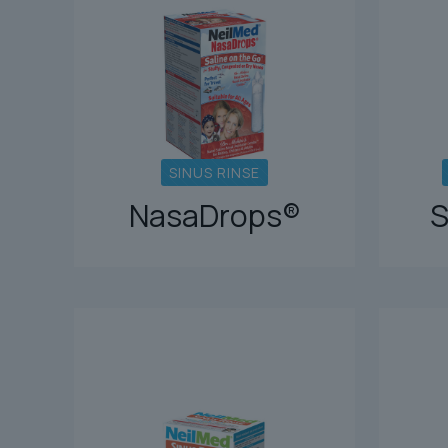
SINUS RINSE
NasaDrops®
S