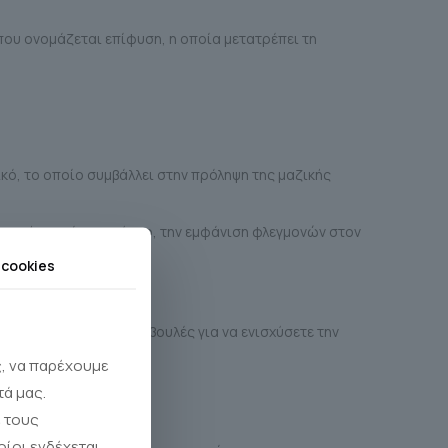
που ονομάζεται επίφυση, η οποία μετατρέπει τη
ικό, το οποίο συμβάλλει στην πρόληψη της μαζικής
ι κακής ποιότητας ύπνο, την εμφάνιση φλεγμονών στον
 cookies
ονίνης;
ολουθούν κάποιες συμβουλές για να ενισχύσετε την
ς, να παρέχουμε
τά μας.
 τους
οίοι ενδέχεται