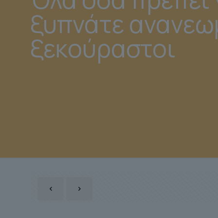
ξυπνάτε ανανεωμ
ξεκούραστοι