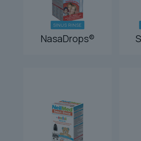
SINUS RINSE
NasaDrops®
S