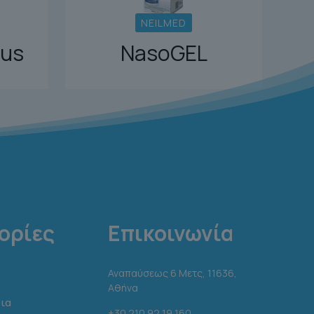
NEILMED
lus
NasoGEL
ορίες
Επικοινωνία
Αναπαύσεως 6 Μετς, 11636,
Αθήνα
ια
+30 210 92 19 160