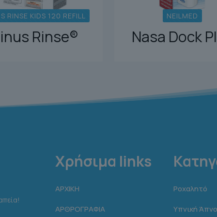
S RINSE KIDS 120 REFILL
NEILMED
inus Rinse®
Nasa Dock P
Χρήσιμα links
Κατηγ
ΑΡΧΙΚΗ
Ροχαλητό
απεία!
ΑΡΘΡΟΓΡΑΦΙΑ
Υπνική Άπνο