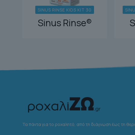
SINUS RINSE KIDS KIT 30
SINU
Sinus Rinse®
S
Τα πάντα για το ροχαλητό, από τη διάγνωση έως τη θερ