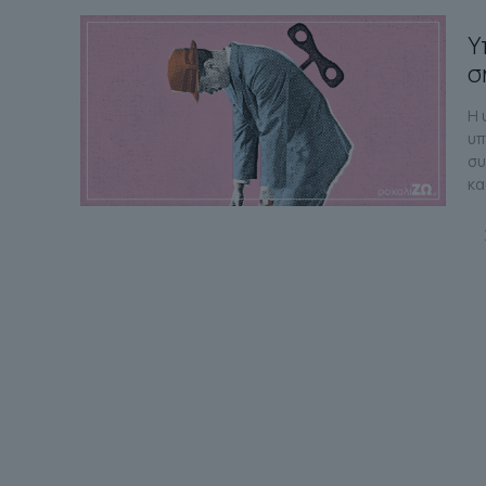
Υ
σ
Η 
υπ
συ
κα