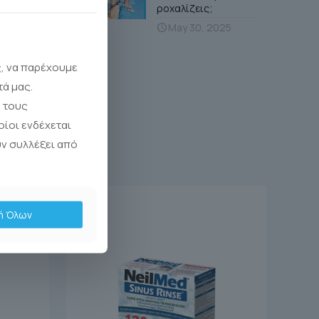
ροχαλίζεις;
May 30, 2025
ς, να παρέχουμε
τά μας.
 τους
οίοι ενδέχεται
υν συλλέξει από
ή Όλων