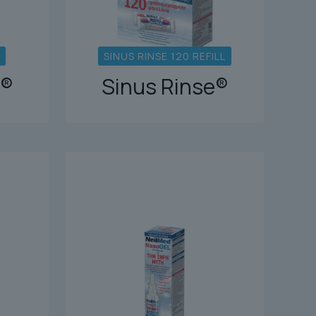
SINUS RINSE 120 REFILL
e®
Sinus Rinse®