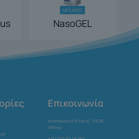
NEILMED
lus
NasoGEL
ορίες
Επικοινωνία
Αναπαύσεως 6 Μετς, 11636,
Αθήνα
ια
+30 210 92 19 160