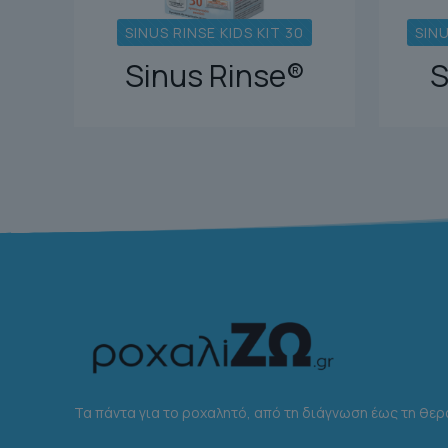
SINUS RINSE KIDS KIT 30
SINU
Sinus Rinse®
S
Τα πάντα για το ροχαλητό, από τη διάγνωση έως τη θερ