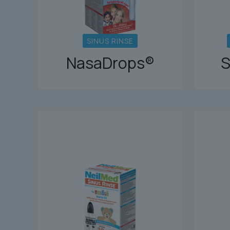
SINUS RINSE
NasaDrops®
S