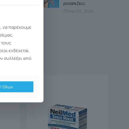
ροχαλίζεις;
May 30, 2025
ς, να παρέχουμε
τά μας.
 τους
οίοι ενδέχεται
υν συλλέξει από
ή Όλων