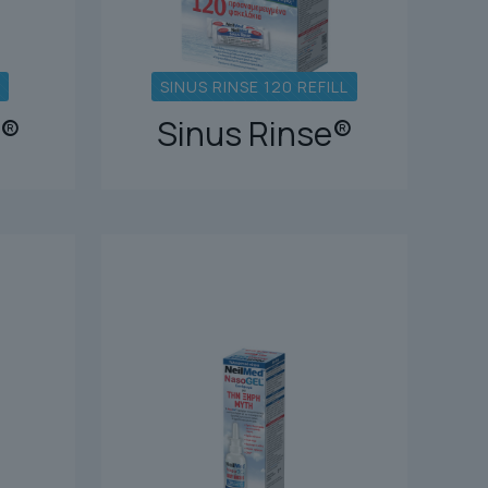
SINUS RINSE 120 REFILL
e®
Sinus Rinse®