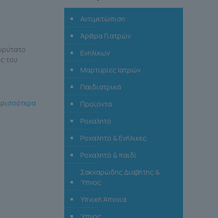
Αντιμετώπιση
Άρθρα Γιατρών
ευρύτατο
Ενηλίκων
ς του
Μαρτυρίες Ιατρών
Παιδιατρικά
ερισσότερα
Προϊόντα
Ροχαλητό
Ροχαλητό & Ενήλικες
Ροχαλητό & παιδί
Σακχαρώδης Διαβήτης &
Ύπνος
Υπνική Άπνοια
Ύπνος