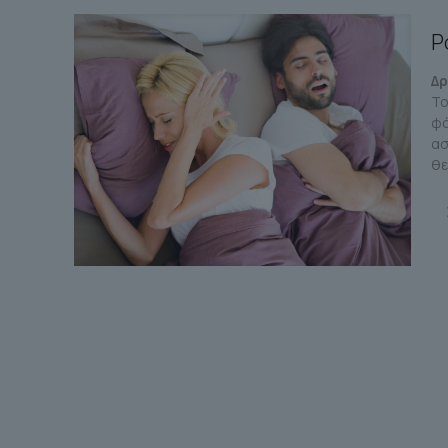
Ρ
Δρ
Το
φά
ασ
θε