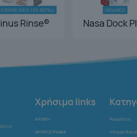
S RINSE KIDS 120 REFILL
NEILMED
inus Rinse®
Nasa Dock P
Χρήσιμα links
Κατηγ
ΑΡΧΙΚΗ
Ροχαλητό
απεία!
ΑΡΘΡΟΓΡΑΦΙΑ
Υπνική Άπνο