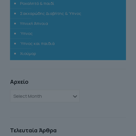
Ροχαλητό & παιδί
Σακχαρώδης Διαβήτης & Ύπνος
Υπνική Άπνοια
Ύπνος
Ύπνος και παιδιά
Χιούμορ
Αρχείο
Αρχείο
Τελευταία Άρθρα