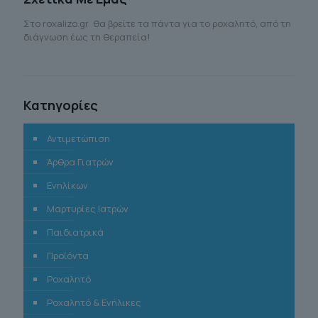
Στο roxalizo.gr θα βρείτε τα πάντα για το ροχαλητό, από τη
διάγνωση έως τη θεραπεία!
Κατηγορίες
Αντιμετώπιση
Άρθρα Γιατρών
Ενηλίκων
Μαρτυρίες Ιατρών
Παιδιατρικά
Προϊόντα
Ροχαλητό
Ροχαλητό & Ενήλικες