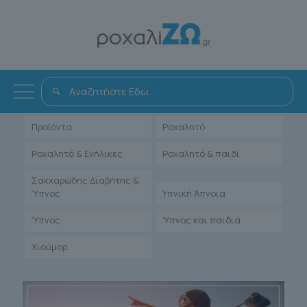
Όλα
Αντιμετώπιση
Άρθρα Γιατρών
Ενηλίκων
Μαρτυρίες Ιατρών
Παιδιατρικά
Προϊόντα
Ροχαλητό
Ροχαλητό & Ενήλικες
Ροχαλητό & παιδί
Σακχαρώδης Διαβήτης &
Ύπνος
Υπνική Άπνοια
Ύπνος
Ύπνος και παιδιά
Χιούμορ