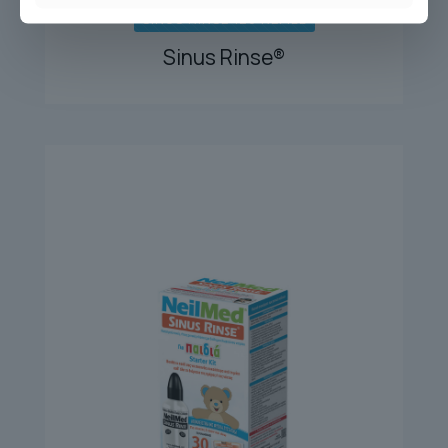
SINUS RINSE 120 REFILL
Sinus Rinse®