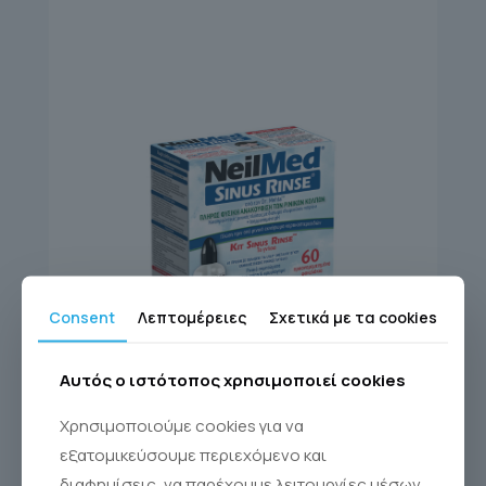
Consent
Λεπτομέρειες
Σχετικά με τα cookies
Αυτός ο ιστότοπος χρησιμοποιεί cookies
SINUS RINSE KIT 60
Χρησιμοποιούμε cookies για να
Sinus Rinse®
εξατομικεύσουμε περιεχόμενο και
διαφημίσεις, να παρέχουμε λειτουργίες μέσων