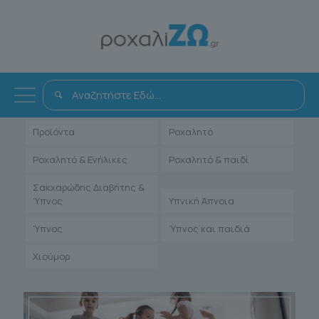
Όλα
Αντιμετώπιση
Άρθρα Γιατρών
Ενηλίκων
Μαρτυρίες Ιατρών
Παιδιατρικά
Προϊόντα
Ροχαλητό
Ροχαλητό & Ενήλικες
Ροχαλητό & παιδί
Σακχαρώδης Διαβήτης &
Ύπνος
Υπνική Άπνοια
Ύπνος
Ύπνος και παιδιά
Χιούμορ