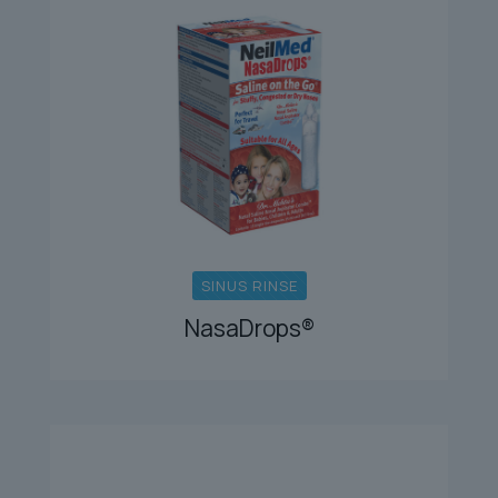
SINUS RINSE
NasaDrops®