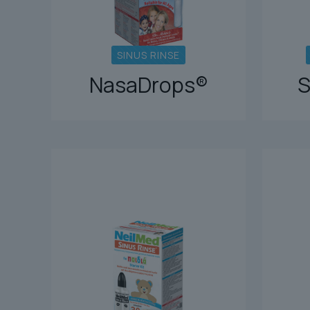
SINUS RINSE
NasaDrops®
S