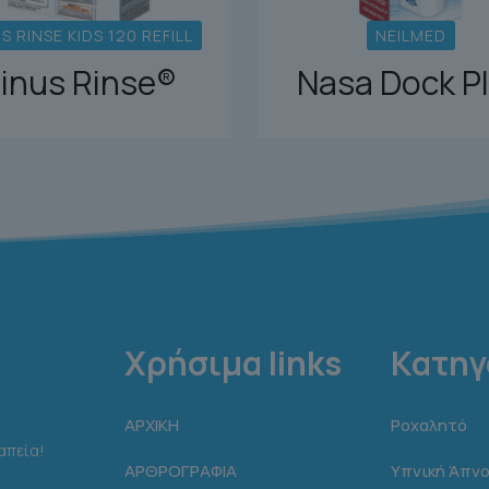
S RINSE KIDS 120 REFILL
NEILMED
inus Rinse®
Nasa Dock P
Χρήσιμα links
Κατηγ
ΑΡΧΙΚΗ
Ροχαλητό
απεία!
ΑΡΘΡΟΓΡΑΦΙΑ
Υπνική Άπνο