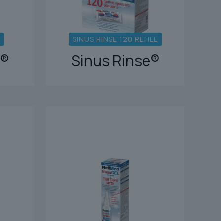
SINUS RINSE 120 REFILL
e®
Sinus Rinse®