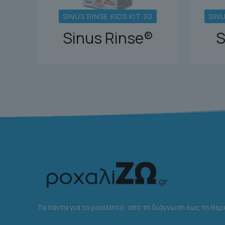
SINUS RINSE KIDS KIT 30
SINU
Sinus Rinse®
S
Τα πάντα για το ροχαλητό, από τη διάγνωση έως τη θερ