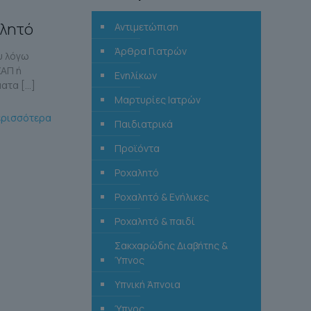
αλητό
Αντιμετώπιση
Άρθρα Γιατρών
υ λόγω
ΧΑΠ ή
Ενηλίκων
ματα
[…]
Μαρτυρίες Ιατρών
ερισσότερα
Παιδιατρικά
Προϊόντα
Ροχαλητό
Ροχαλητό & Ενήλικες
Ροχαλητό & παιδί
Σακχαρώδης Διαβήτης &
Ύπνος
Υπνική Άπνοια
Ύπνος