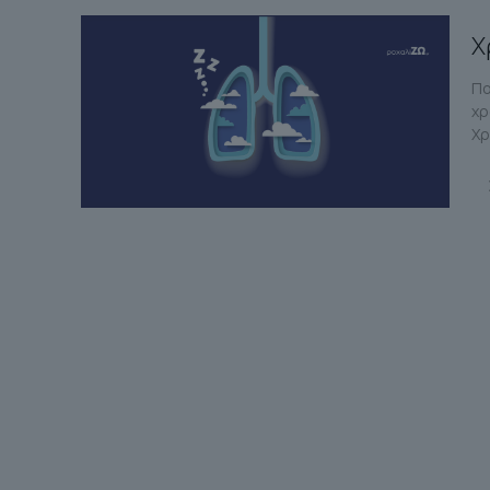
Χ
Πο
χρ
Χρ