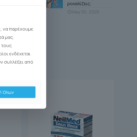
ροχαλίζεις;
May 30, 2025
ς, να παρέχουμε
τά μας.
 τους
οίοι ενδέχεται
υν συλλέξει από
ή Όλων