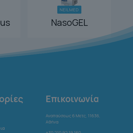
NEILMED
lus
NasoGEL
ορίες
Επικοινωνία
Αναπαύσεως 6 Μετς, 11636,
Αθήνα
ια
+30 210 92 19 160