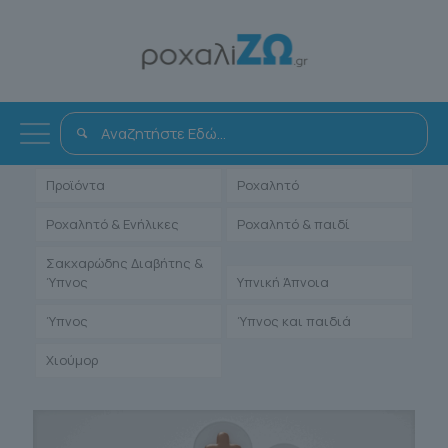
Όλα
Αντιμετώπιση
Άρθρα Γιατρών
Ενηλίκων
Μαρτυρίες Ιατρών
Παιδιατρικά
Προϊόντα
Ροχαλητό
Ροχαλητό & Ενήλικες
Ροχαλητό & παιδί
Σακχαρώδης Διαβήτης &
Ύπνος
Υπνική Άπνοια
Ύπνος
Ύπνος και παιδιά
Χιούμορ