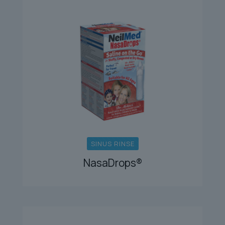
SINUS RINSE
NasaDrops®