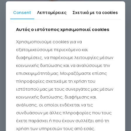
Θερινή ώρα: όταν το ρολόι πηγαίνει μπροστά, αλλά ο ύπνος
Consent
Λεπτομέρειες
Σχετικά με τα cookies
μένει πίσω
Αυτός ο ιστότοπος χρησιμοποιεί cookies
Διαβάστε Περισσότερα
Χρησιμοποιούμε cookies για να
εξατομικεύσουμε περιεχόμενο και
διαφημίσεις, να παρέχουμε λειτουργίες μέσων
κοινωνικής δικτύωσης και να αναλύσουμε την
επισκεψιμότητά μας. Μοιραζόμαστε επίσης
πληροφορίες σχετικά με τη χρήση του
ιστότοπού μας με τους συνεργάτες μας μέσων
κοινωνικής δικτύωσης, διαφήμισης και
ανάλυσης, οι οποίοι ενδέχεται να τις
συνδυάσουν με άλλες πληροφορίες που τους
έχετε παράσχει ή που έχουν συλλέξει από τη
χρήση των υπηρεσιών τους από εσάς.