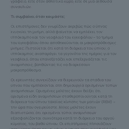
γραφείο, είτε στον αθλητικό χώρο, είτε σε μια αίθουσα
συναυλιών.
Τι συμβαίνει όταν κοιμάστε;
Οι επιστήμονες δεν γνωρίζουν ακριβώς πώς ο ύπνος
ενισχύει τη μνήμη, αλλά φαίνεται να εμπλέκει τον
ιππόκαμπο και τον νεοφλοιό του εγκεφάλου – το τμήμα
του εγκεφάλου όπου αποθηκεύονται οι μακροπρόθεσμες
μνήμες. Πιστεύεται ότι κατά τη διάρκεια του ύπνου, ο
ιππόκαμπος αναπαράγει τα γεγονότα της ημέρας για τον
νεοφλοιό, όπου επανεξετάζει και επεξεργάζεται τις
αναμνήσεις, βοηθώντας τις να διαρκέσουν
μακροπρόθεσμα.
Οι ερευνητές συνεχίζουν να διερευνούν τα στάδια του
ύπνου που εμπλέκονται στη δημιουργία ορισμένων τύπων
αναμνήσεων. Ορισμένες μελέτες έχουν δείξει ότι
ορισμένα είδη αναμνήσεων σταθεροποιούνται κατά τη
διάρκεια του ύπνου ταχείας κίνησης των ματιών (REM) –
την ώρα που ονειρεύεστε. Άλλες μελέτες έχουν
διαπιστώσει ότι ορισμένοι τύποι αναμνήσεων
εξασφαλίζονται συχνότερα κατά τη διάρκεια του αργού
κύματος, του βαθύ ύπνου. Οι επιστήμονες πλησιάζουν
στην κατανόηση του τι κάνει ο ύπνος στον εγκέφαλό μας,