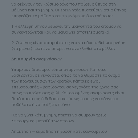
να δείχνουν τον κρίσιμο ρόλο που παίζει ο ύπνος στη
μάθηση και τη μνήμη. Οι ερευνητές πιστεύουν ότι ο ύπνος
επηρεάζει τη μάθηση και τη μνήμη με δύο τρόπους:
1. Η έλλειψη ύπνου μειώνει την ικανότητα του ατόμου να
συγκεντρώνεται και να μαθαίνει αποτελεσματικά.
2. Ο ύπνος είναι απαραίτητος για να εδραιωθεί μια μνήμη
(να μείνει), ώστε να μπορεί να ανακληθεί στο μέλλον.
Δημιουργία αναμνήσεων
Υπάρχουν διάφοροι τύποι αναμνήσεων. Κάποιες
βασίζονται σε γεγονότα, όπως το να θυμάστε το όνομα
των πρωτευουσών των κρατών. Κάποιες είναι
επεισοδιακές – βασίζονται σε γεγονότα της ζωής σας,
όπως το πρώτο σας φιλί. Και ορισμένες αναμνήσεις είναι
διαδικαστικές ή διδακτικές, όπως το πώς να οδηγείτε
ποδήλατο ή να παίζετε πιάνο.
Για να γίνει κάτι μνήμη, πρέπει να συμβούν τρεις
λειτουργίες, μεταξύ των οποίων:
Απόκτηση — εκμάθηση ή βίωση κάτι καινούργιου