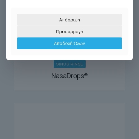
Απόρριψη
Προσαρμογή
Αποδοχή Όλων
SINUS RINSE
NasaDrops®