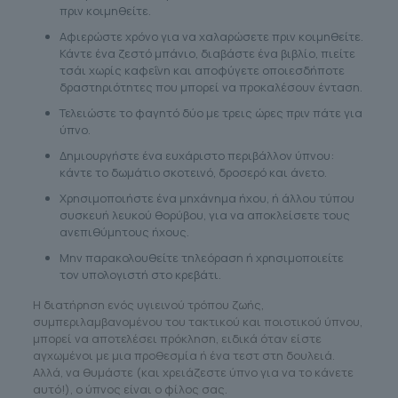
πριν κοιμηθείτε.
Αφιερώστε χρόνο για να χαλαρώσετε πριν κοιμηθείτε.
Κάντε ένα ζεστό μπάνιο, διαβάστε ένα βιβλίο, πιείτε
τσάι χωρίς καφεΐνη και αποφύγετε οποιεσδήποτε
δραστηριότητες που μπορεί να προκαλέσουν ένταση.
Τελειώστε το φαγητό δύο με τρεις ώρες πριν πάτε για
ύπνο.
Δημιουργήστε ένα ευχάριστο περιβάλλον ύπνου:
κάντε το δωμάτιο σκοτεινό, δροσερό και άνετο.
Χρησιμοποιήστε ένα μηχάνημα ήχου, ή άλλου τύπου
συσκευή λευκού θορύβου, για να αποκλείσετε τους
ανεπιθύμητους ήχους.
Μην παρακολουθείτε τηλεόραση ή χρησιμοποιείτε
τον υπολογιστή στο κρεβάτι.
Η διατήρηση ενός υγιεινού τρόπου ζωής,
συμπεριλαμβανομένου του τακτικού και ποιοτικού ύπνου,
μπορεί να αποτελέσει πρόκληση, ειδικά όταν είστε
αγχωμένοι με μια προθεσμία ή ένα τεστ στη δουλειά.
Αλλά, να θυμάστε (και χρειάζεστε ύπνο για να το κάνετε
αυτό!), ο ύπνος είναι ο φίλος σας.