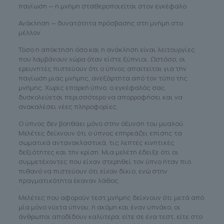
παγίωση — η μνήμη σταθεροποιείται στον εγκέφαλο
Ανάκληση — δυνατότητα πρόσβασης στη μνήμη στο
μέλλον
Τόσο η απόκτηση όσο και η ανάκληση είναι λειτουργίες
που λαμβάνουν χώρα όταν είστε ξύπνιοι. Ωστόσο, οι
ερευνητές πιστεύουν ότι ο ύπνος απαιτείται για την
παγίωση μιας μνήμης, ανεξάρτητα από τον τύπο της
μνήμης. Χωρίς επαρκή ύπνο, ο εγκέφαλός σας
δυσκολεύεται περισσότερο να απορροφήσει και να
ανακαλέσει νέες πληροφορίες.
Ο ύπνος δεν βοηθάει μόνο στην όξυνση του μυαλού.
Μελέτες δείχνουν ότι ο ύπνος επηρεάζει επίσης τα
σωματικά αντανακλαστικά, τις λεπτές κινητικές
δεξιότητες και την κρίση. Μια μελέτη έδειξε ότι οι
συμμετέχοντες που είχαν στερηθεί τον ύπνο ήταν πιο
πιθανό να πιστεύουν ότι είχαν δίκιο, ενώ στην
πραγματικότητα έκαναν λάθος.
Μελέτες που αφορούν τεστ μνήμης δείχνουν ότι μετά από
μία μόνο νύχτα ύπνου, ή ακόμη και έναν υπνάκο, οι
άνθρωποι αποδίδουν καλύτερα, είτε σε ένα τεστ, είτε στο