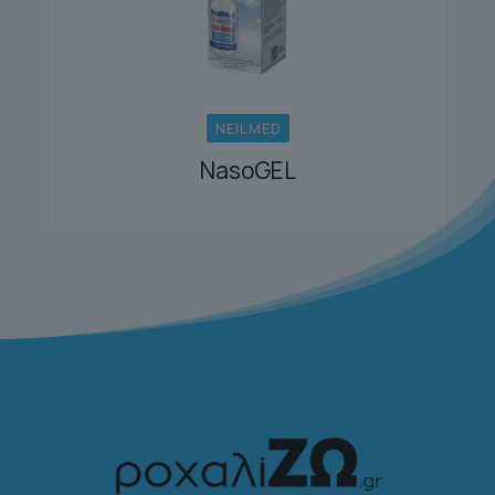
NEILMED
NasoGEL