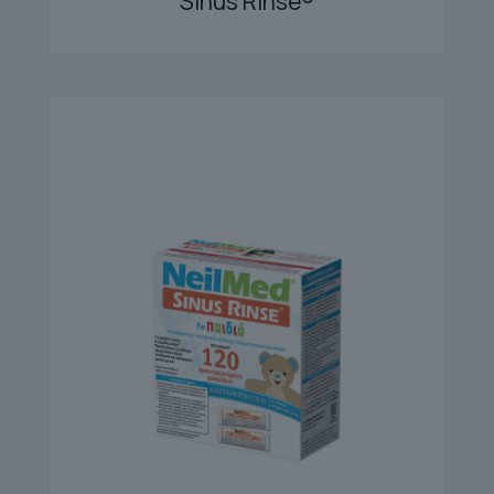
Sinus Rinse®