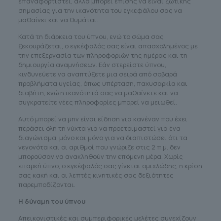
επαναφορτιστεί, αλλά μπορεί επίσης να είναι ζωτικής
σημασίας για την ικανότητα του εγκεφάλου σας να
μαθαίνει και να θυμάται.
Κατά τη διάρκεια του ύπνου, ενώ το σώμα σας
ξεκουράζεται, ο εγκέφαλός σας είναι απασχολημένος με
την επεξεργασία των πληροφοριών της ημέρας και τη
δημιουργία αναμνήσεων. Εάν στερείστε ύπνου,
κινδυνεύετε να αναπτύξετε μια σειρά από σοβαρά
προβλήματα υγείας, όπως υπέρταση, παχυσαρκία και
διαβήτη, ενώ η ικανότητά σας να μαθαίνετε και να
συγκρατείτε νέες πληροφορίες μπορεί να μειωθεί.
Αυτό μπορεί να μην είναι είδηση για κανέναν που έχει
περάσει όλη τη νύχτα για να προετοιμαστεί για ένα
διαγώνισμα, μόνο και μόνο για να διαπιστώσει ότι τα
γεγονότα και οι αριθμοί που γνώριζε στις 2 π.μ. δεν
μπορούσαν να ανακληθούν την επόμενη μέρα. Χωρίς
επαρκή ύπνο, ο εγκέφαλός σας γίνεται ομιχλώδης, η κρίση
σας κακή και οι λεπτές κινητικές σας δεξιότητες
παρεμποδίζονται.
Η δύναμη του ύπνου
Απεικονιστικές και συμπεριφορικές μελέτες συνεχίζουν