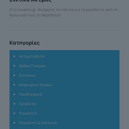
Στο roxalizo.gr θα βρείτε τα πάντα για το ροχαλητό, από τη
διάγνωση έως τη θεραπεία!
Κατηγορίες
Αντιμετώπιση
Άρθρα Γιατρών
Ενηλίκων
Μαρτυρίες Ιατρών
Παιδιατρικά
Προϊόντα
Ροχαλητό
Ροχαλητό & Ενήλικες