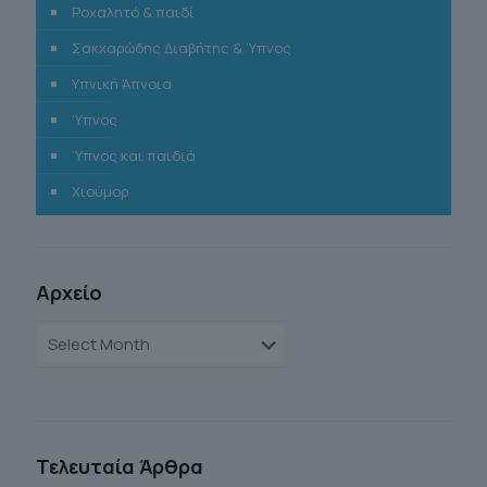
Ροχαλητό & παιδί
Σακχαρώδης Διαβήτης & Ύπνος
Υπνική Άπνοια
Ύπνος
Ύπνος και παιδιά
Χιούμορ
Αρχείο
Αρχείο
Τελευταία Άρθρα