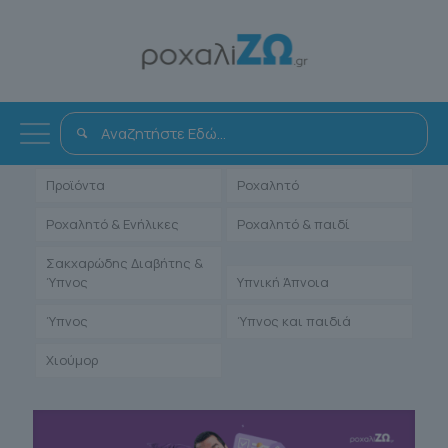
Όλα
Αντιμετώπιση
Άρθρα Γιατρών
Ενηλίκων
Μαρτυρίες Ιατρών
Παιδιατρικά
Προϊόντα
Ροχαλητό
Ροχαλητό & Ενήλικες
Ροχαλητό & παιδί
Σακχαρώδης Διαβήτης &
Ύπνος
Υπνική Άπνοια
Ύπνος
Ύπνος και παιδιά
Χιούμορ