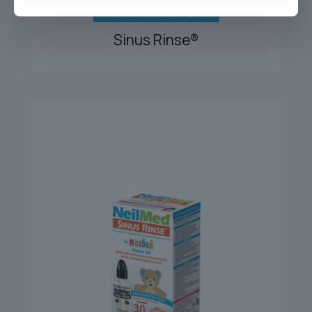
SINUS RINSE 120 REFILL
Sinus Rinse®