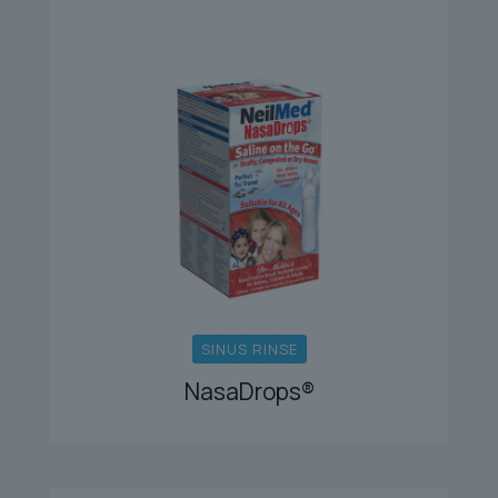
SINUS RINSE
NasaDrops®