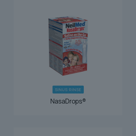
SINUS RINSE
NasaDrops®