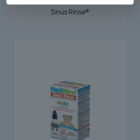
SINUS RINSE 120 REFILL
Sinus Rinse®