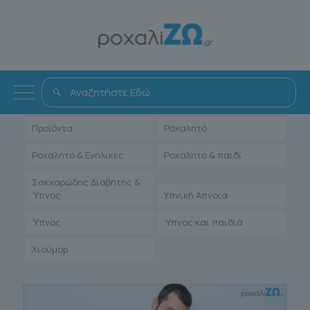
Όλα
Αντιμετώπιση
Άρθρα Γιατρών
Ενηλίκων
Μαρτυρίες Ιατρών
Παιδιατρικά
Προϊόντα
Ροχαλητό
Ροχαλητό & Ενήλικες
Ροχαλητό & παιδί
Σακχαρώδης Διαβήτης &
Ύπνος
Υπνική Άπνοια
Ύπνος
Ύπνος και παιδιά
Χιούμορ