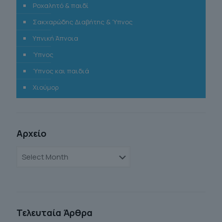
Ροχαλητό & παιδί
Σακχαρώδης Διαβήτης & Ύπνος
Υπνική Άπνοια
Ύπνος
Ύπνος και παιδιά
Χιούμορ
Αρχείο
Αρχείο
Τελευταία Άρθρα