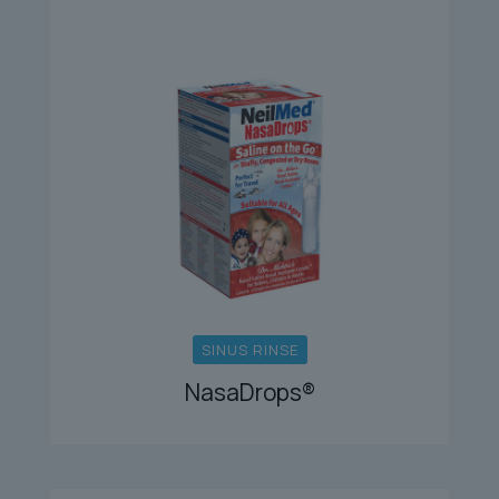
SINUS RINSE
NasaDrops®