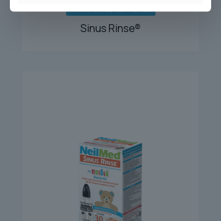
SINUS RINSE 120 REFILL
Sinus Rinse®