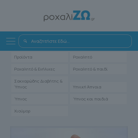
Όλα
Αντιμετώπιση
Άρθρα Γιατρών
Ενηλίκων
Μαρτυρίες Ιατρών
Παιδιατρικά
Προϊόντα
Ροχαλητό
Ροχαλητό & Ενήλικες
Ροχαλητό & παιδί
Σακχαρώδης Διαβήτης &
Ύπνος
Υπνική Άπνοια
Ύπνος
Ύπνος και παιδιά
Χιούμορ