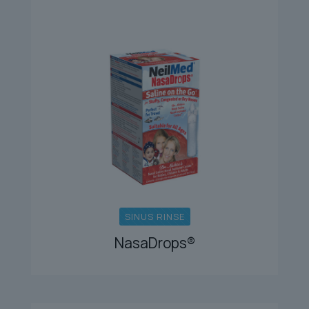
SINUS RINSE
NasaDrops®