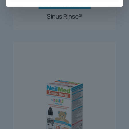
SINUS RINSE 120 REFILL
Sinus Rinse®