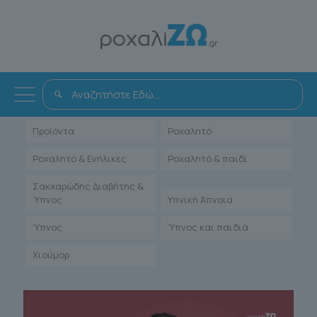
Όλα
Αντιμετώπιση
Άρθρα Γιατρών
Ενηλίκων
Μαρτυρίες Ιατρών
Παιδιατρικά
Προϊόντα
Ροχαλητό
Ροχαλητό & Ενήλικες
Ροχαλητό & παιδί
Σακχαρώδης Διαβήτης &
Ύπνος
Υπνική Άπνοια
Ύπνος
Ύπνος και παιδιά
Χιούμορ