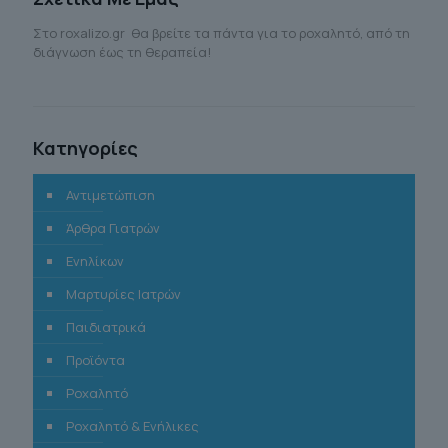
Στο roxalizo.gr θα βρείτε τα πάντα για το ροχαλητό, από τη
διάγνωση έως τη θεραπεία!
Κατηγορίες
Αντιμετώπιση
Άρθρα Γιατρών
Ενηλίκων
Μαρτυρίες Ιατρών
Παιδιατρικά
Προϊόντα
Ροχαλητό
Ροχαλητό & Ενήλικες