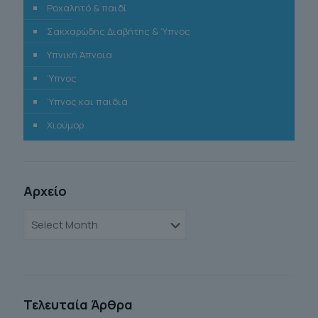
Ροχαλητό & παιδί
Σακχαρώδης Διαβήτης & Ύπνος
Υπνική Άπνοια
Ύπνος
Ύπνος και παιδιά
Χιούμορ
Αρχείο
Αρχείο
Τελευταία Άρθρα