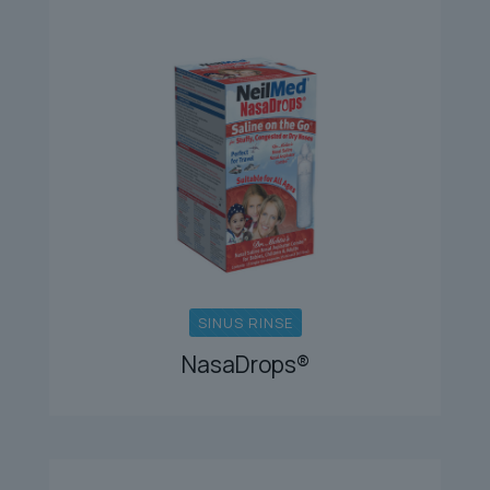
SINUS RINSE
NasaDrops®