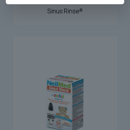
SINUS RINSE 120 REFILL
Sinus Rinse®