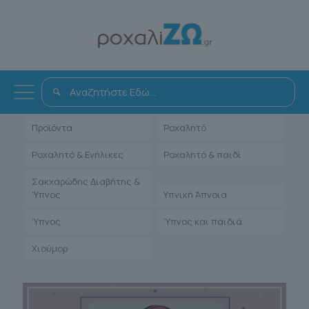
Όλα
Αντιμετώπιση
Άρθρα Γιατρών
Ενηλίκων
Μαρτυρίες Ιατρών
Παιδιατρικά
Προϊόντα
Ροχαλητό
Ροχαλητό & Ενήλικες
Ροχαλητό & παιδί
Σακχαρώδης Διαβήτης &
Ύπνος
Υπνική Άπνοια
Ύπνος
Ύπνος και παιδιά
Χιούμορ