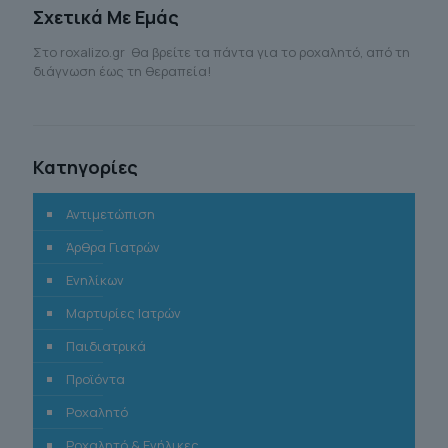
Σχετικά Με Εμάς
Στο roxalizo.gr θα βρείτε τα πάντα για το ροχαλητό, από τη
διάγνωση έως τη θεραπεία!
Κατηγορίες
Αντιμετώπιση
Άρθρα Γιατρών
Ενηλίκων
Μαρτυρίες Ιατρών
Παιδιατρικά
Προϊόντα
Ροχαλητό
Ροχαλητό & Ενήλικες