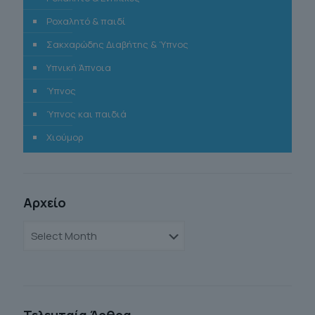
Ροχαλητό & παιδί
Σακχαρώδης Διαβήτης & Ύπνος
Υπνική Άπνοια
Ύπνος
Ύπνος και παιδιά
Χιούμορ
Αρχείο
Αρχείο