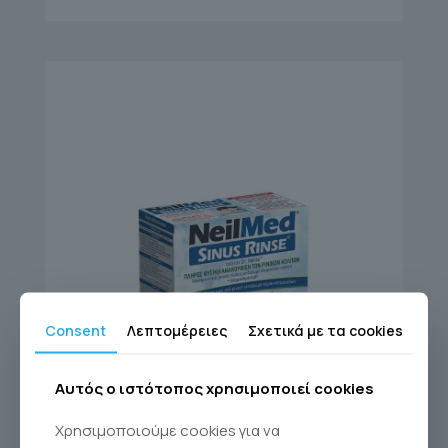
Consent
Λεπτομέρειες
Σχετικά με τα cookies
Αυτός ο ιστότοπος χρησιμοποιεί cookies
Χρησιμοποιούμε cookies για να
SINUS RINSE KIT 60