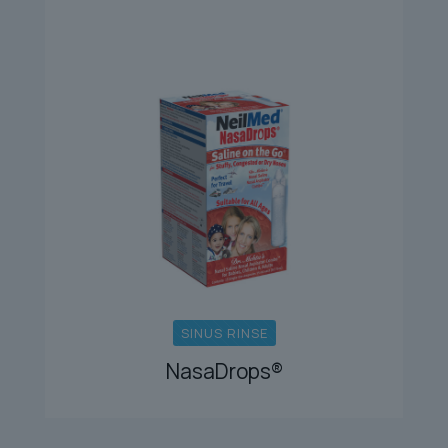
SINUS RINSE
NasaDrops®