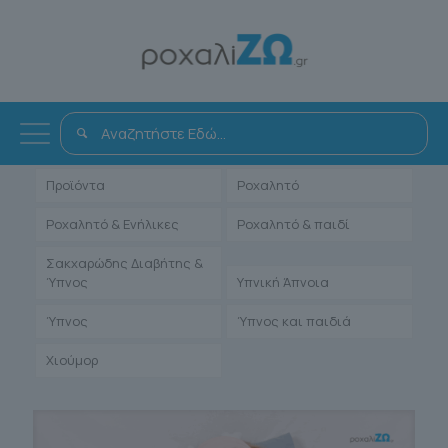
Όλα
Αντιμετώπιση
Άρθρα Γιατρών
Ενηλίκων
Μαρτυρίες Ιατρών
Παιδιατρικά
Προϊόντα
Ροχαλητό
Ροχαλητό & Ενήλικες
Ροχαλητό & παιδί
Σακχαρώδης Διαβήτης &
Ύπνος
Υπνική Άπνοια
Ύπνος
Ύπνος και παιδιά
Χιούμορ