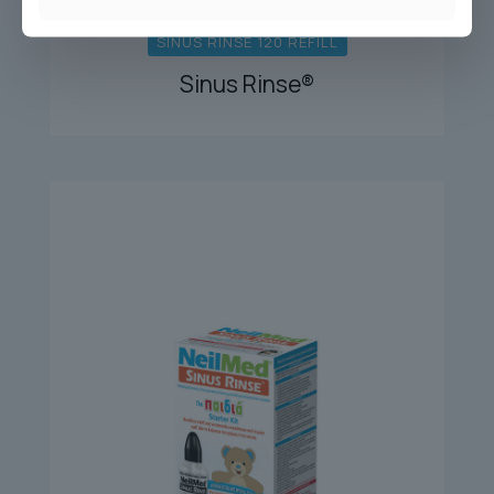
SINUS RINSE 120 REFILL
Sinus Rinse®