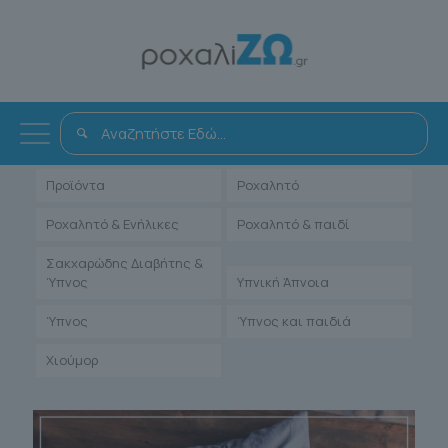
Όλα
Αντιμετώπιση
Άρθρα Γιατρών
Ενηλίκων
Μαρτυρίες Ιατρών
Παιδιατρικά
Προϊόντα
Ροχαλητό
Ροχαλητό & Ενήλικες
Ροχαλητό & παιδί
Σακχαρώδης Διαβήτης &
Ύπνος
Υπνική Άπνοια
Ύπνος
Ύπνος και παιδιά
Χιούμορ