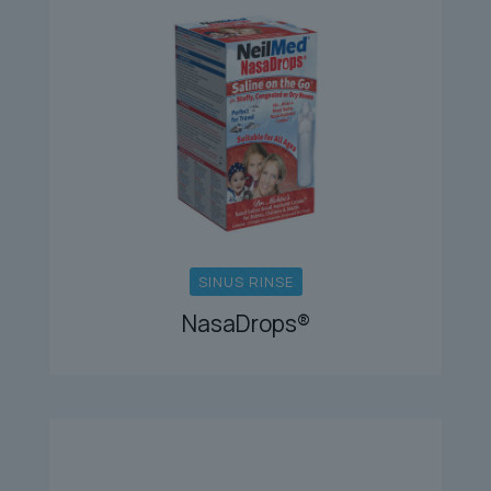
SINUS RINSE
NasaDrops®