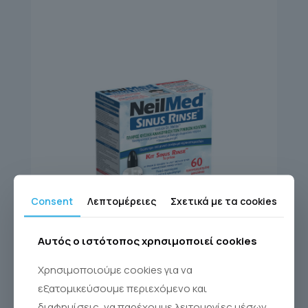
Consent
Λεπτομέρειες
Σχετικά με τα cookies
Αυτός ο ιστότοπος χρησιμοποιεί cookies
SINUS RINSE KIT 60
Χρησιμοποιούμε cookies για να
Sinus Rinse®
εξατομικεύσουμε περιεχόμενο και
διαφημίσεις, να παρέχουμε λειτουργίες μέσων