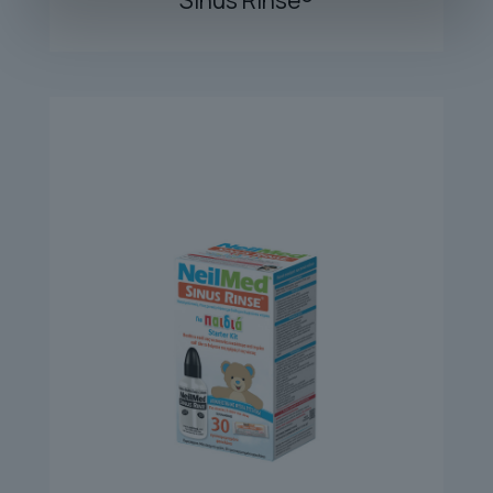
Sinus Rinse®