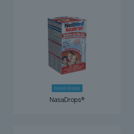
SINUS RINSE
NasaDrops®