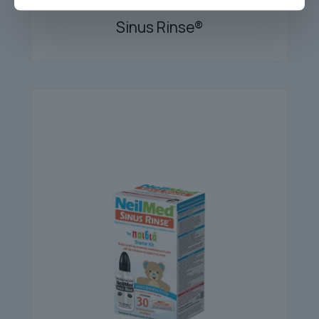
SINUS RINSE 120 REFILL
Sinus Rinse®