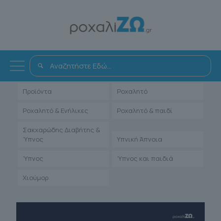
Όλα
Αντιμετώπιση
Άρθρα Γιατρών
Ενηλίκων
Μαρτυρίες Ιατρών
Παιδιατρικά
Προϊόντα
Ροχαλητό
Ροχαλητό & Ενήλικες
Ροχαλητό & παιδί
Σακχαρώδης Διαβήτης &
Ύπνος
Υπνική Άπνοια
Ύπνος
Ύπνος και παιδιά
Χιούμορ